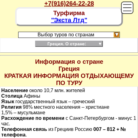
+7(916)264-22-28
Турфирма
"Экста Лтд"
Выбор туров по странам
Греция. О стране:
▼
Информация о стране
Греция
КРАТКАЯ ИНФОРМАЦИЯ ОТДЫХАЮЩЕМУ
ПО ТУРУ
Население
около 10,7 млн. жителей
Столица
Афины
Язык
государственный язык – греческий
Религия
98% местного населения – христиане
1,5% – мусульмане
Расхождение по времени
с Санкт-Петербургом - минус 1
час.
Телефонная связь
из Греции
в Россию
007 – 812 + №
телефона
.