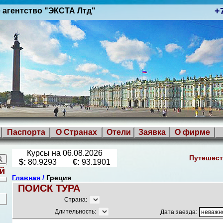
+
 агентство "ЭКСТА Лтд"
Паспорта
О Странах
Отели
Заявка
О фирме
Курсы на 06.08.2026
Путешест
$:
80.9293
€:
93.1901
й
Главная
/
Греция
ПОИСК ТУРА
Страна:
Длительность:
Дата заезда: