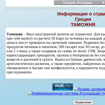
Греция. О стране:
▼
Информация о стра
Греция
ТАМОЖНЯ
Таможня
– Ввоз иностранной валюты не ограничен. Для въе
при себе валюту из расчета 50 Евро на человека на каждый
деньги могут проверить на греческой таможне. Разрешен бе
продуктов питания и напитков; 200 сигарет или 50 сигар; д
или 2 л вина; а также подарков на сумму не более 150$. Зап
наркосодержащих препаратов, оружия и боеприпасов без сп
веществ и растений в грунте. Вывоз из Греции древностей, 
археологических раскопок, а также предметов, найденных н
обнаружении в багаже они конфискуются, а нарушитель под
преследованию.