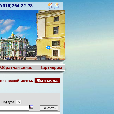
7(916)264-22-28
Обратная связь
Партнерам
Жми сюда
вие вашей мечты:
Вид тура: