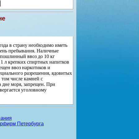
не
зда в страну необходимо иметь
 день пребывания. Наличные
спошлинный ввоз до 10 кг
о 1 л крепких спиртных напитков
рещен ввоз наркотиков и
ециального разрешения, ядовитых
в том числе камней с
а дне моря, запрещен. При
вергается уголовному