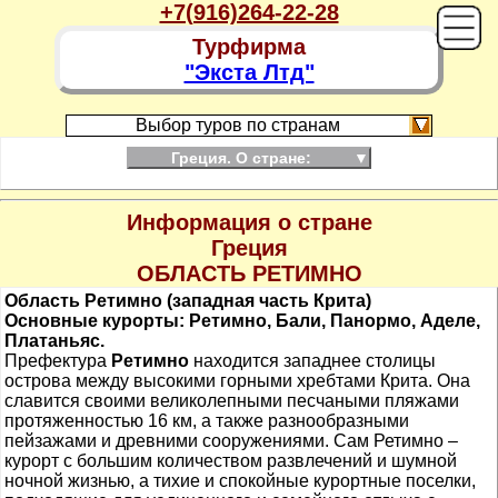
+7(916)264-22-28
Турфирма
"Экста Лтд"
Выбор туров по странам
Греция. О стране:
▼
Информация о стране
Греция
ОБЛАСТЬ РЕТИМНО
Область Ретимно (западная часть Крита)
Основные курорты: Ретимно, Бали, Панормо, Аделе,
Платаньяс.
Префектура
Ретимно
находится западнее столицы
острова между высокими горными хребтами Крита. Она
славится своими великолепными песчаными пляжами
протяженностью 16 км, а также разнообразными
пейзажами и древними сооружениями. Сам Ретимно –
курорт с большим количеством развлечений и шумной
ночной жизнью, а тихие и спокойные курортные поселки,